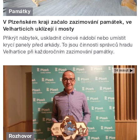
Památky
V Plzeňském kraji začalo zazimování památek, ve
Velharticích uklízejí i mosty
Přikrýt nábytek, uskladnit cínové nádobí nebo umístit
krycí panely před arkády. To jsou činnosti správců hradu
Velhartice při každoročním zazimování památky.
14 minut
Rozhovor