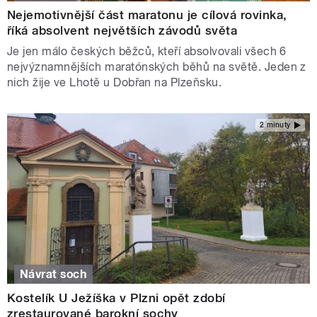
Nejemotivnější část maratonu je cílová rovinka,
říká absolvent největších závodů světa
Je jen málo českých běžců, kteří absolvovali všech 6
nejvýznamnějších maratónských běhů na světě. Jeden z
nich žije ve Lhotě u Dobřan na Plzeňsku.
2 minuty
Návrat soch
Kostelík U Ježíška v Plzni opět zdobí
zrestaurované barokní sochy