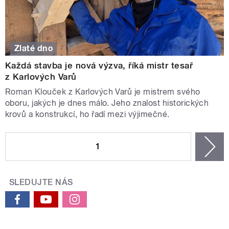
Zlaté dno
Každá stavba je nová výzva, říká mistr tesař
z Karlových Varů
Roman Klouček z Karlových Varů je mistrem svého
oboru, jakých je dnes málo. Jeho znalost historických
krovů a konstrukcí, ho řadí mezi výjimečné.
PAGES
1
n
SLEDUJTE NÁS