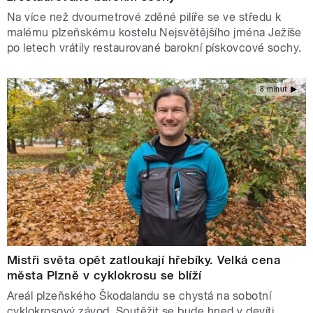
Na více než dvoumetrové zděné pilíře se ve středu k
malému plzeňskému kostelu Nejsvětějšího jména Ježíše
po letech vrátily restaurované barokní pískovcové sochy.
8 minut
Mistři světa opět zatloukají hřebíky. Velká cena
města Plzně v cyklokrosu se blíží
Areál plzeňského Škodalandu se chystá na sobotní
cyklokrosový závod. Soutěžit se bude hned v devíti